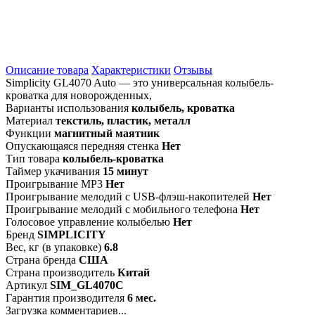
Описание товара
Характеристики
Отзывы
Simplicity GL4070 Auto — это универсальная колыбель-
кроватка для новорожденных,
Варианты использования
колыбель, кроватка
Материал
текстиль, пластик, металл
Функции
магнитный маятник
Опускающаяся передняя стенка
Нет
Тип товара
колыбель-кроватка
Таймер укачивания
15 минут
Проигрывание MP3
Нет
Проигрывание мелодий с USB-флэш-накопителей
Нет
Проигрывание мелодий с мобильного телефона
Нет
Голосовое управление колыбелью
Нет
Бренд
SIMPLICITY
Вес, кг (в упаковке)
6.8
Страна бренда
США
Страна производитель
Китай
Артикул
SIM_GL4070C
Гарантия производителя
6 мес.
Загрузка комментариев...