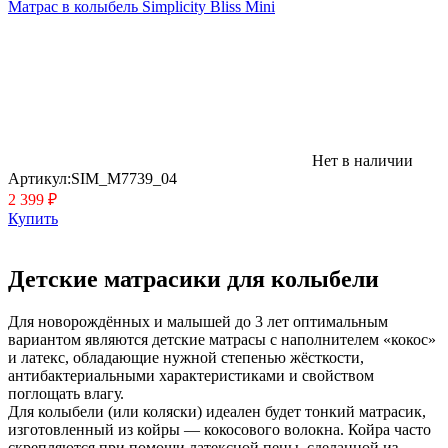
Матрас в колыбель Simplicity Bliss Mini
Нет в наличии
Артикул:
SIM_M7739_04
2 399 ₽
Купить
Детские матрасики для колыбели
Для новорождённых и малышей до 3 лет оптимальным
вариантом являются детские матрасы с наполнителем «кокос»
и латекс, обладающие нужной степенью жёсткости,
антибактериальными характеристиками и свойством
поглощать влагу.
Для колыбели (или коляски) идеален будет тонкий матрасик,
изготовленный из койры — кокосового волокна. Койра часто
скрепляются при помощи латексной пены, сделанной из