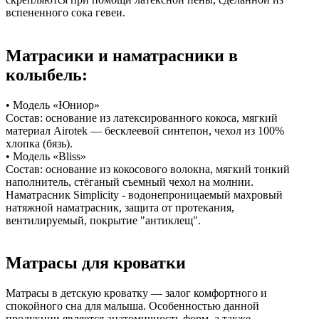
вспененного сока гевеи.
Матрасики и наматрасники в
колыбель:
• Модель «Юниор»
Состав: основание из латексированного кокоса, мягкий
материал Airotek — бесклеевой синтепон, чехол из 100%
хлопка (бязь).
• Модель «Bliss»
Состав: основание из кокосового волокна, мягкий тонкий
наполнитель, стёганый съемный чехол на молнии.
Наматрасник Simplicity - водонепроницаемый махровый
натяжной наматрасник, защита от протекания,
вентилируемый, покрытие "антиклещ".
Матрасы для кроватки
Матрасы в детскую кроватку — залог комфортного и
спокойного сна для малыша. Особенностью данной
продукции является анатомичность форм, а также