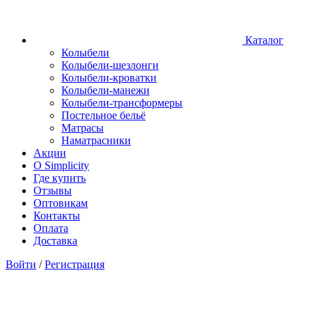
Каталог
Колыбели
Колыбели-шезлонги
Колыбели-кроватки
Колыбели-манежи
Колыбели-трансформеры
Постельное бельё
Матрасы
Наматрасники
Акции
О Simplicity
Где купить
Отзывы
Оптовикам
Контакты
Оплата
Доставка
Войти
/
Регистрация