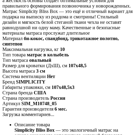
а жесткость основы создаёт оптимальные условия для
правильного формирования позвоночника у новорожденных.
Матрас Simplicity Bliss Box — это ещё и отличный вариант для
подарка на выписку из роддома и смотрины! Стильный
дизайн и мягкость белой стеганой ткани чехла не оставят
равнодушной ни одну маму. Качественные и безопасные
материалы матраса прослужат длительное
Материал
би-кокос, спандбонд, трикотажное полотно,
синтепон
Максимальная нагрузка, кг
10
Тип товара
матрас в колыбель
Тип матраса
овальный
Размер для кроватки (ДхШ), см
107х48,5
Высота матраса
3 см
Система вентиляции
Нет
Бренд
SIMPLICITY
Габариты упаковки, см
107х48,5х3
Страна бренда
США
Страна производитель
Россия
Артикул
SIM_M10748_05
Гарантия производителя
6 мес.
Загрузка комментариев...
Описание товара
Simplicity Bliss Box
— это экологичный матрас на