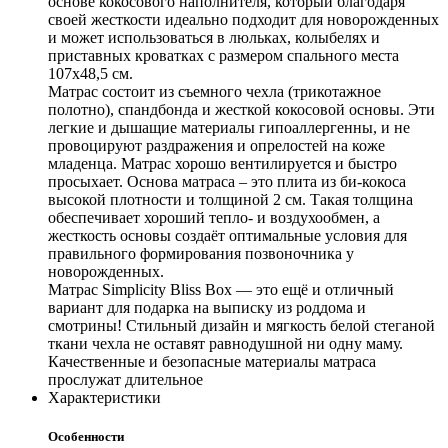
основе кокосового наполнителя, который благодаря
своей жесткости идеально подходит для новорожденных
и может использоваться в люльках, колыбелях и
приставных кроватках с размером спального места
107х48,5 см.
Матрас состоит из съемного чехла (трикотажное
полотно), спандбонда и жесткой кокосовой основы. Эти
легкие и дышащие материалы гипоаллергенны, и не
провоцируют раздражения и опрелостей на коже
младенца. Матрас хорошо вентилируется и быстро
просыхает. Основа матраса – это плита из би-кокоса
высокой плотности и толщиной 2 см. Такая толщина
обеспечивает хороший тепло- и воздухообмен, а
жесткость основы создаёт оптимальные условия для
правильного формирования позвоночника у
новорожденных.
Матрас Simplicity Bliss Box — это ещё и отличный
вариант для подарка на выписку из роддома и
смотрины! Стильный дизайн и мягкость белой стеганой
ткани чехла не оставят равнодушной ни одну маму.
Качественные и безопасные материалы матраса
прослужат длительное
Характеристики
Особенности