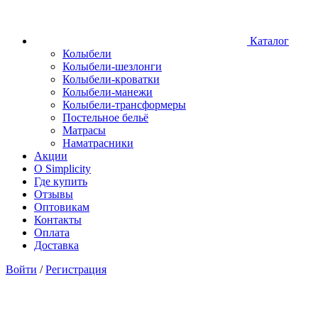
Каталог
Колыбели
Колыбели-шезлонги
Колыбели-кроватки
Колыбели-манежи
Колыбели-трансформеры
Постельное бельё
Матрасы
Наматрасники
Акции
О Simplicity
Где купить
Отзывы
Оптовикам
Контакты
Оплата
Доставка
Войти
/
Регистрация